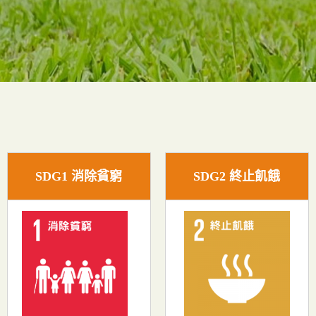
SDG1 消除貧窮
SDG2 終止飢餓