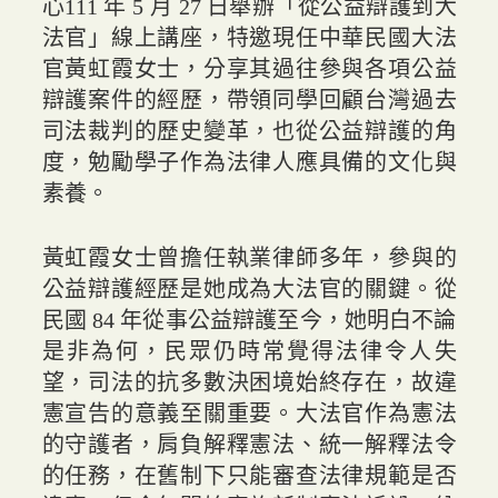
心111 年 5 月 27 日舉辦「從公益辯護到大
法官」線上講座，特邀現任中華民國大法
官黃虹霞女士，分享其過往參與各項公益
辯護案件的經歷，帶領同學回顧台灣過去
司法裁判的歷史變革，也從公益辯護的角
度，勉勵學子作為法律人應具備的文化與
素養。
黃虹霞女士曾擔任執業律師多年，參與的
公益辯護經歷是她成為大法官的關鍵。從
民國 84 年從事公益辯護至今，她明白不論
是非為何，民眾仍時常覺得法律令人失
望，司法的抗多數決困境始終存在，故違
憲宣告的意義至關重要。大法官作為憲法
的守護者，肩負解釋憲法、統一解釋法令
的任務，在舊制下只能審查法律規範是否