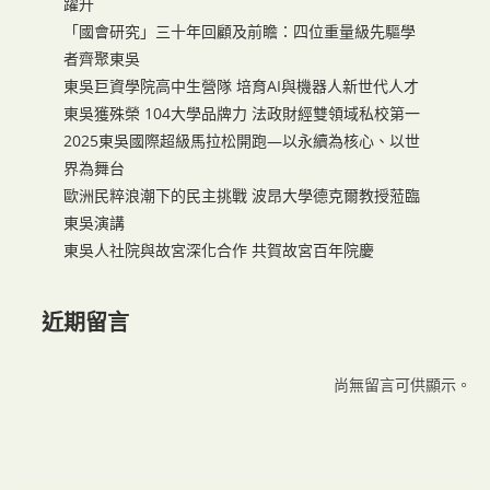
躍升
「國會研究」三十年回顧及前瞻：四位重量級先驅學
者齊聚東吳
東吳巨資學院高中生營隊 培育AI與機器人新世代人才
東吳獲殊榮 104大學品牌力 法政財經雙領域私校第一
2025東吳國際超級馬拉松開跑—以永續為核心、以世
界為舞台
歐洲民粹浪潮下的民主挑戰 波昂大學德克爾教授蒞臨
東吳演講
東吳人社院與故宮深化合作 共賀故宮百年院慶
近期留言
尚無留言可供顯示。