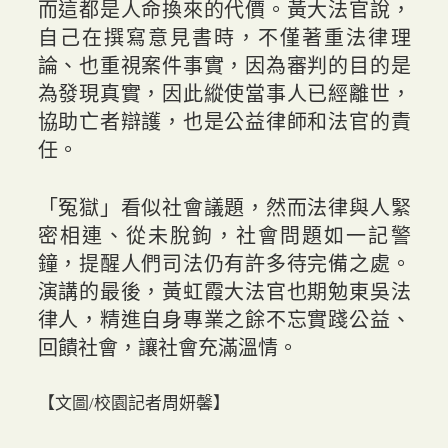
而這都是人命換來的代價。黃大法官說，
自己在撰寫意見書時，不僅著重法律理
論、也重視案件事實，因為審判的目的是
為發現真實，因此縱使當事人已經離世，
協助亡者辯護，也是公益律師和法官的責
任。
「冤獄」看似社會議題，然而法律與人緊
密相連、從未脫鉤，社會問題如一記警
鐘，提醒人們司法仍有許多待完備之處。
演講的最後，黃虹霞大法官也期勉東吳法
律人，精進自身專業之餘不忘實踐公益、
回饋社會，讓社會充滿溫情。
【文圖/校園記者周妍馨】