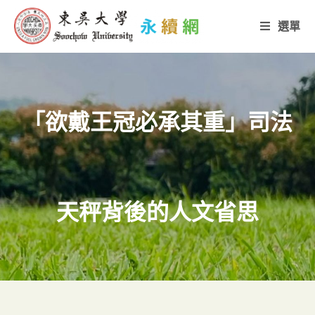
選單
「欲戴王冠必承其重」司法
天秤背後的人文省思