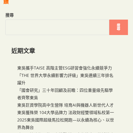
饋
搜尋
搜
尋
近期文章
東吳攜手TAISE 高階主管ESG研習會強化永續競爭力
「THE 世界大學永續影響力評級」東吳連續三年排名
躍升
「國會研究」三十年回顧及前瞻：四位重量級先驅學
者齊聚東吳
東吳巨資學院高中生營隊 培育AI與機器人新世代人才
東吳獲殊榮 104大學品牌力 法政財經雙領域私校第一
2025東吳國際超級馬拉松開跑—以永續為核心、以世
界為舞台