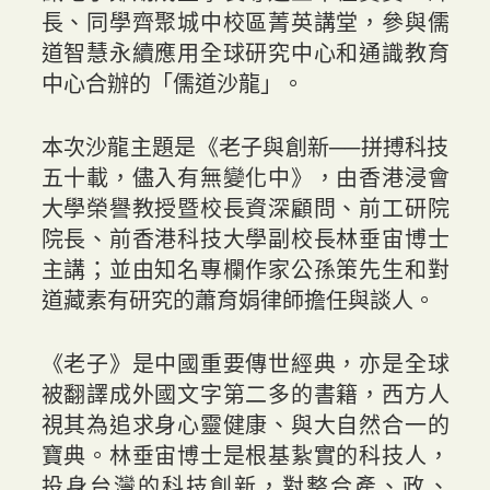
長、同學齊聚城中校區菁英講堂，參與儒
道智慧永續應用全球研究中心和通識教育
中心合辦的「儒道沙龍」。
本次沙龍主題是《老子與創新──拼搏科技
五十載，儘入有無變化中》，由香港浸會
大學榮譽教授暨校長資深顧問、前工研院
院長、前香港科技大學副校長林垂宙博士
主講；並由知名專欄作家公孫策先生和對
道藏素有研究的蕭育娟律師擔任與談人。
《老子》是中國重要傳世經典，亦是全球
被翻譯成外國文字第二多的書籍，西方人
視其為追求身心靈健康、與大自然合一的
寶典。林垂宙博士是根基紥實的科技人，
投身台灣的科技創新，對整合產、政、