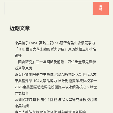
搜
尋
近期文章
東吳攜手TAISE 高階主管ESG研習會強化永續競爭力
「THE 世界大學永續影響力評級」東吳連續三年排名
躍升
「國會研究」三十年回顧及前瞻：四位重量級先驅學
者齊聚東吳
東吳巨資學院高中生營隊 培育AI與機器人新世代人才
東吳獲殊榮 104大學品牌力 法政財經雙領域私校第一
2025東吳國際超級馬拉松開跑—以永續為核心、以世
界為舞台
歐洲民粹浪潮下的民主挑戰 波昂大學德克爾教授蒞臨
東吳演講
東吳人社院與故宮深化合作 共賀故宮百年院慶