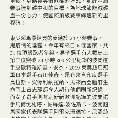
量後，以購買等值碳權的方式，期許本屆
賽事達到碳中和的目標，為地球節能減碳
盡一份心力，使國際頂級賽事締造新的里
程碑！
東吳超馬最經典的莫過於 24 小時賽事，一
甩疫情的陰霾，今年有來自 6 個國家，共
31 位頂級跑者參與。男子選手有人類史上
第三位突破 24 小時 300 公里紀錄的波蘭選
手皮歐特羅斯基‧安杰、2019 東吳超馬冠
軍日本選手石川佳彥、還有來自印度選手
烏拉斯‧賀澤利納拉納、馬來西亞腦麻生
命鬥士曾志龍都令人期待他們刷新紀錄。
而女子選手則有刷新新歐洲紀錄的波蘭選
手馬爾戈札塔‧帕絲達-波佐斯卡、波蘭超
馬國家代表隊選手阿雷克珊德拉‧尼溫絲