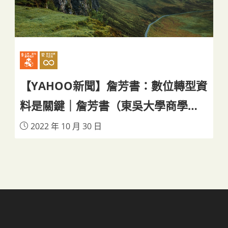
【YAHOO新聞】詹芳書：數位轉型資
料是關鍵｜詹芳書（東吳大學商學院
副院長兼財務工程與精算數學系主
2022 年 10 月 30 日
任）