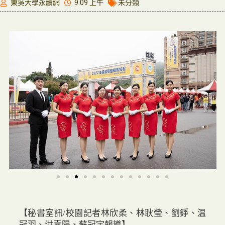
東吳大學永續網
9:09 上午
未分類
【秘書室訊/校園記者林欣柔、林耿瑩、劉錚、温
冠羽、洪嘉陽、蘇冠宇報導】