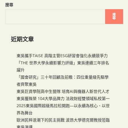
搜尋
搜
尋
近期文章
東吳攜手TAISE 高階主管ESG研習會強化永續競爭力
「THE 世界大學永續影響力評級」東吳連續三年排名
躍升
「國會研究」三十年回顧及前瞻：四位重量級先驅學
者齊聚東吳
東吳巨資學院高中生營隊 培育AI與機器人新世代人才
東吳獲殊榮 104大學品牌力 法政財經雙領域私校第一
2025東吳國際超級馬拉松開跑—以永續為核心、以世
界為舞台
歐洲民粹浪潮下的民主挑戰 波昂大學德克爾教授蒞臨
東吳演講