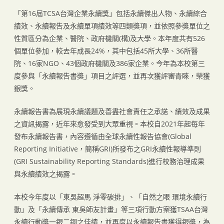
「第16屆TCSA台灣企業永續獎」包括永續傑出人物、永續綜合
績效、永續報告及永續單項績效等四類獎項，並依照參獎單位之
性質區分為企業、醫院、政府機關(構)及大學。本年度共有526
個單位參加，較去年成長24%，其中包括45所大學、36所醫
院、16家NGO、43個政府機關及386家企業。今年為本校第三
度參與「永續報告書獎」項目之評選，並再次獲評審青睞，榮獲
銀獎。
永續報告書為展現永續議題及善盡社會責任之承諾、績效及成果
之資訊揭露，近年來愈發受到大眾重視。本校自2021年起每年
發布永續報告書，內容遵循由全球永續性報告協會(Global
Reporting Initiative，簡稱GRI)所發布之GRI永續性報導準則
(GRI Sustainability Reporting Standards)進行校務治理成果
與永續績效之揭露。
本校今年度以「東吳超馬 淨零碳排」、「自然之眼 環境永續行
動」及「永續傳承 東吳師友計畫」等三項行動方案獲TSAA台灣
永續行動獎一銀二銅之佳績，並再度以永續報告書獲得銀獎，為