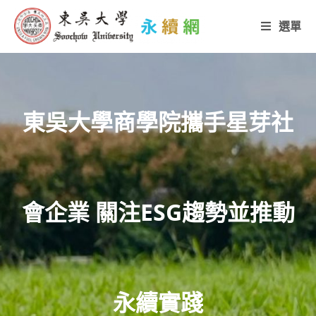
選單
東吳大學商學院攜手星芽社
會企業 關注ESG趨勢並推動
永續實踐