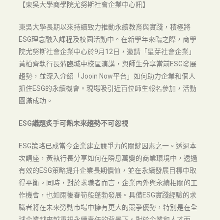
【東吳大學商學院尤努斯社會企業中心訊】
東吳大學長期以來持續致力推動永續教育與實踐，積極將
ESG理念融入課程及校園活動中。在新學年來臨之際，商學
院尤努斯社會企業中心於9月12日，邀請「星芽社會企業」
黃柏齊執行長蒞臨城中校區演講，與師生分享當前ESG發展
趨勢，並深入介紹「Jooin Now平台」如何助力企業和個人
抓住ESG的永續機會。現場吸引近百位師生報名參加，活動
圓滿成功。
ESG議題炙手可熱未來趨勢不可忽視
ESG策略已成當今企業建立競爭力的關鍵因素之一。透過本
次講座，黃執行長分享如何在瞬息萬變的商業環境中，透過
有效的ESG策略提升企業長期價值，並在永續發展目標中取
得平衡。同時，對於求職者而言，企業內外與永續相關的工
作機會，也如雨後春筍般蓬勃發展。具備ESG實踐經驗的求
職者將在未來勞動市場中擁有更大的競爭優勢，特別是在全
球企業越來越重視永續責任的背景下。對於企業和人才而