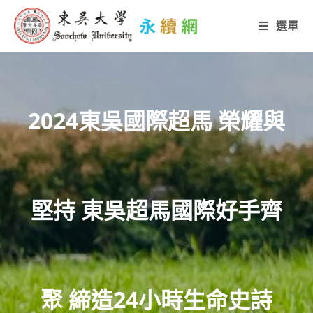
選單
2024東吳國際超馬 榮耀與
堅持 東吳超馬國際好手齊
聚 締造24小時生命史詩