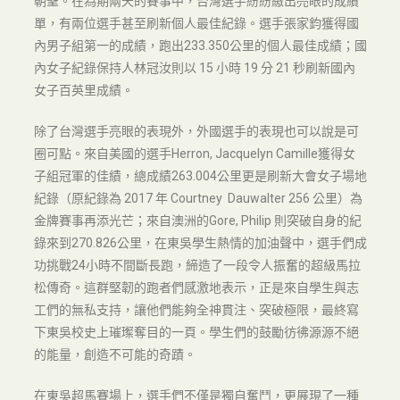
朝聖。在為期兩天的賽事中，台灣選手紛紛繳出亮眼的成績
單，有兩位選手甚至刷新個人最佳紀錄。選手張家鈞獲得國
內男子組第一的成績，跑出233.350公里的個人最佳成績；國
內女子紀錄保持人林冠汝則以 15 小時 19 分 21 秒刷新國內
女子百英里成績。
除了台灣選手亮眼的表現外，外國選手的表現也可以說是可
圈可點。來自美國的選手Herron, Jacquelyn Camille獲得女
子組冠軍的佳績，總成績263.004公里更是刷新大會女子場地
紀錄（原紀錄為 2017 年 Courtney Dauwalter 256 公里）為
金牌賽事再添光芒；來自澳洲的Gore, Philip 則突破自身的紀
錄來到270.826公里，在東吳學生熱情的加油聲中，選手們成
功挑戰24小時不間斷長跑，締造了一段令人振奮的超級馬拉
松傳奇。這群堅韌的跑者們感激地表示，正是來自學生與志
工們的無私支持，讓他們能夠全神貫注、突破極限，最終寫
下東吳校史上璀璨奪目的一頁。學生們的鼓勵彷彿源源不絕
的能量，創造不可能的奇蹟。
在東吳超馬賽場上，選手們不僅是獨自奮鬥，更展現了一種