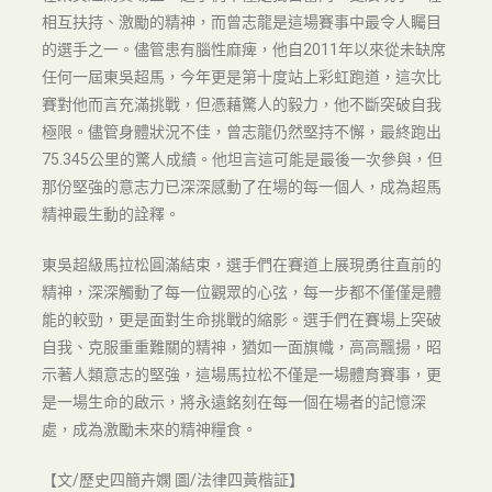
相互扶持、激勵的精神，而曾志龍是這場賽事中最令人矚目
的選手之一。儘管患有腦性麻痺，他自2011年以來從未缺席
任何一屆東吳超馬，今年更是第十度站上彩虹跑道，這次比
賽對他而言充滿挑戰，但憑藉驚人的毅力，他不斷突破自我
極限。儘管身體狀況不佳，曾志龍仍然堅持不懈，最終跑出
75.345公里的驚人成績。他坦言這可能是最後一次參與，但
那份堅強的意志力已深深感動了在場的每一個人，成為超馬
精神最生動的詮釋。
東吳超級馬拉松圓滿結束，選手們在賽道上展現勇往直前的
精神，深深觸動了每一位觀眾的心弦，每一步都不僅僅是體
能的較勁，更是面對生命挑戰的縮影。選手們在賽場上突破
自我、克服重重難關的精神，猶如一面旗幟，高高飄揚，昭
示著人類意志的堅強，這場馬拉松不僅是一場體育賽事，更
是一場生命的啟示，將永遠銘刻在每一個在場者的記憶深
處，成為激勵未來的精神糧食。
【文/歷史四簡卉嫻 圖/法律四黃楷証】