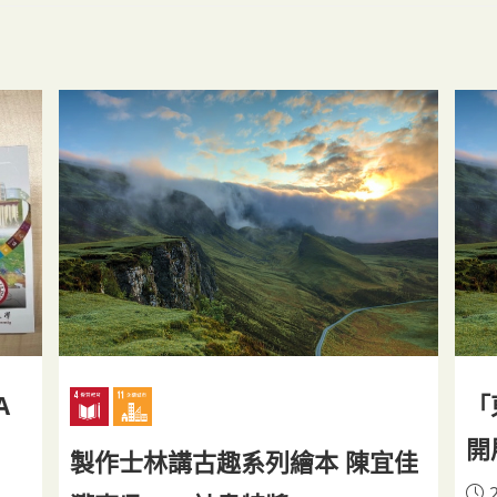
A
「
開
製作士林講古趣系列繪本 陳宜佳