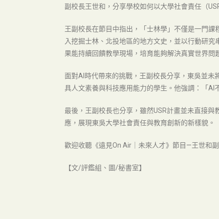
副校長王世和，分享學校如何以大學社會責任（US
王副校長在節目中指出，「士林學」不僅是一門課
入挖掘士林、北投地區的地方文史，並以行動研究
果能持續回饋教學現場，培育能夠解決真實世界問
面對AI時代帶來的挑戰，王副校長分享，東吳並未將
具人文素養與科技應用能力的學生。他強調：「A
最後，王副校長也分享，雖然USR計畫並未直接
應，展現東吳大學社會責任與教育創新的新樣貌。
歡迎收聽《遠見On Air｜未來人才》節目—王世和
【文/評鑑組、圖/秘書室】