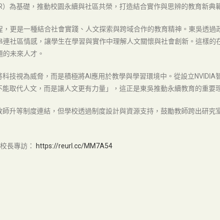
R）為基礎，推動校園永續與社區共榮，打造結合實作與思辨的教育新典
程，更是一種結合社會實踐、人文探索與跨域合作的教育精神。東吳透過
串連社區情感，讓學生在學習與實作中理解人文關懷與社會創新。這樣的在
題的未來人才。
科技視為威脅，而是積極將AI應用於教學與學習環境中。從設立NVIDI
I不能取代人文，而是讓人文更有力量」，這正是東吳推動永續教育的重要
與教師升等制度連結，但學校透過制度設計與資源支持，鼓勵教師跨出研究
副校長專訪：
https://reurl.cc/MM7A54