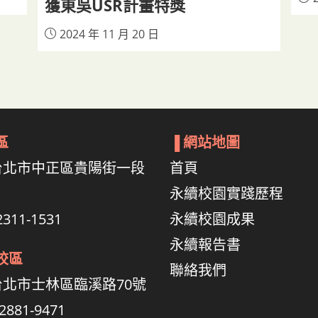
獲東吳USR計畫特獎
2024 年 11 月 20 日
區
▐
網站地圖
6 台北市中正區貴陽街一段
首頁
永續校園實踐歷程
311-1531
永續校園成果
永續報告書
校區
聯絡我們
2 台北市士林區臨溪路70號
2881-9471