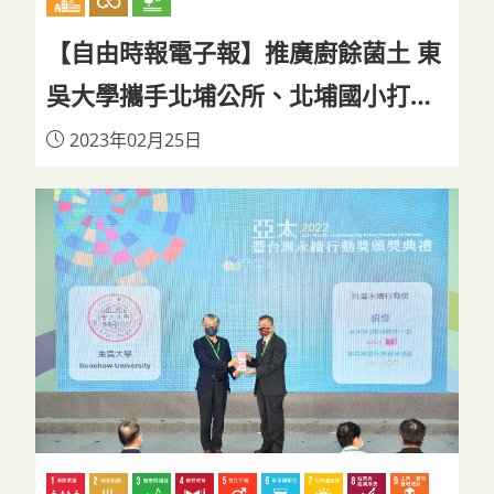
【自由時報電子報】推廣廚餘菌土 東
吳大學攜手北埔公所、北埔國小打造
永續城鄉｜東吳大學
2023年02月25日