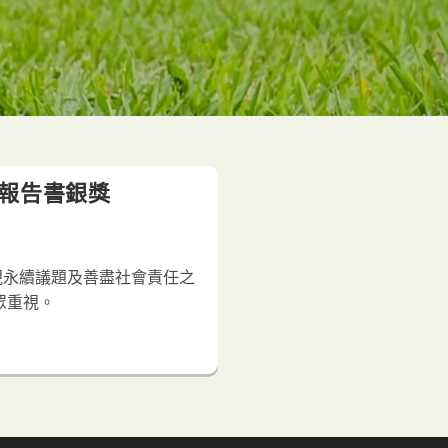
續報告書銀獎
展現永續議題及善盡社會責任之
眾重視。