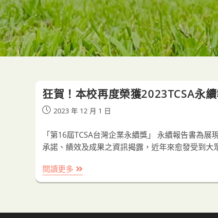
狂賀！本校再度榮獲2023TCSA永
Post
2023 年 12 月 1 日
published:
「第16屆TCSA台灣企業永續獎」 永續報告書為
承諾、績效及成果之資訊揭露，近年來愈發受到大
狂
閱讀更多
賀！
本
校
再
度
榮