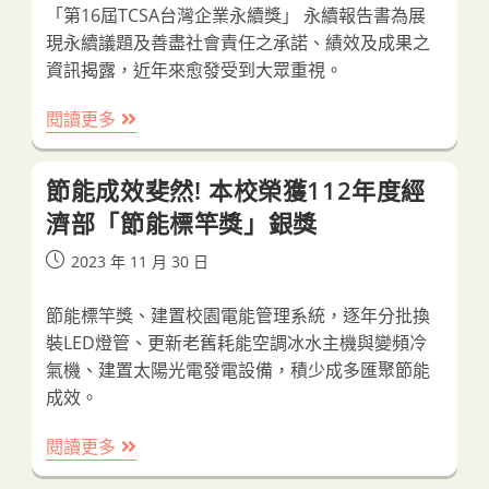
「第16屆TCSA台灣企業永續獎」 永續報告書為展
現永續議題及善盡社會責任之承諾、績效及成果之
資訊揭露，近年來愈發受到大眾重視。
狂
閱讀更多
賀！
本
校
節能成效斐然! 本校榮獲112年度經
再
度
濟部「節能標竿獎」銀獎
榮
獲
2023TCSA
Post
2023 年 11 月 30 日
永
published:
續
報
節能標竿獎、建置校園電能管理系統，逐年分批換
告
裝LED燈管、更新老舊耗能空調冰水主機與變頻冷
書
銀
氣機、建置太陽光電發電設備，積少成多匯聚節能
獎
成效。
節
閱讀更多
能
成